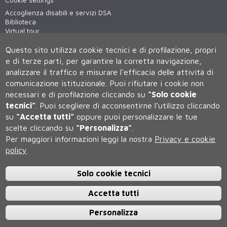
Cookie settings
Accoglienza disabili e servizi DSA
Biblioteca
Virtual tour
WiFi - unisiWireless
Questo sito utilizza cookie tecnici e di profilazione, propri
e di terze parti, per garantire la corretta navigazione,
analizzare il traffico e misurare l'efficacia delle attività di
comunicazione istituzionale.
Puoi rifiutare i cookie non
necessari e di profilazione cliccando su
“Solo cookie
tecnici”
.
Puoi scegliere di acconsentirne l’utilizzo cliccando
su
“Accetta tutti”
oppure puoi personalizzare le tue
Università degli Studi di Siena
scelte cliccando su
“Personalizza”
.
Rettorato, via Banchi di Sotto 55, 53100 Siena ITALIA
Per maggiori informazioni leggi la nostra
Privacy e cookie
P.IVA 00273530527 | C.F. 80002070524 | Caselle Pec:
Posta
Elettronica Certificata
policy
Contatti:
urp@unisi.it
- URP - Ufficio Relazioni con il Pubblico Tel.
0577 235555 (dal lunedì al venerdì dalle 9.30 alle 10.30)
Solo cookie tecnici
Accetta tutti
Personalizza