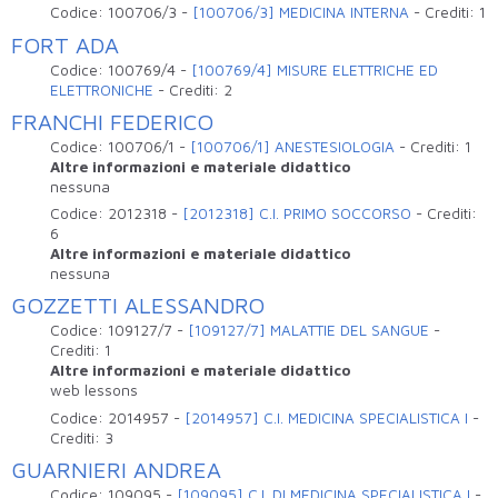
Codice:
100706/3
-
[100706/3] MEDICINA INTERNA
-
Crediti:
1
FORT ADA
Codice:
100769/4
-
[100769/4] MISURE ELETTRICHE ED
ELETTRONICHE
-
Crediti:
2
FRANCHI FEDERICO
Codice:
100706/1
-
[100706/1] ANESTESIOLOGIA
-
Crediti:
1
Altre informazioni e materiale didattico
nessuna
Codice:
2012318
-
[2012318] C.I. PRIMO SOCCORSO
-
Crediti:
6
Altre informazioni e materiale didattico
nessuna
GOZZETTI ALESSANDRO
Codice:
109127/7
-
[109127/7] MALATTIE DEL SANGUE
-
Crediti:
1
Altre informazioni e materiale didattico
web lessons
Codice:
2014957
-
[2014957] C.I. MEDICINA SPECIALISTICA I
-
Crediti:
3
GUARNIERI ANDREA
Codice:
109095
-
[109095] C.I. DI MEDICINA SPECIALISTICA I
-