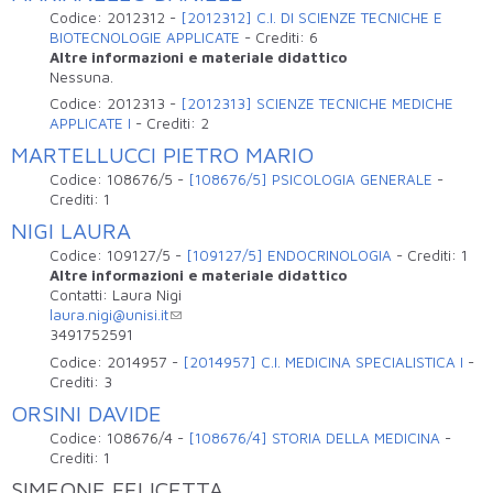
Codice:
2012312
-
[2012312] C.I. DI SCIENZE TECNICHE E
BIOTECNOLOGIE APPLICATE
-
Crediti:
6
Altre informazioni e materiale didattico
Nessuna.
Codice:
2012313
-
[2012313] SCIENZE TECNICHE MEDICHE
APPLICATE I
-
Crediti:
2
MARTELLUCCI PIETRO MARIO
Codice:
108676/5
-
[108676/5] PSICOLOGIA GENERALE
-
Crediti:
1
NIGI LAURA
Codice:
109127/5
-
[109127/5] ENDOCRINOLOGIA
-
Crediti:
1
Altre informazioni e materiale didattico
Contatti: Laura Nigi
laura.nigi@unisi.it
3491752591
Codice:
2014957
-
[2014957] C.I. MEDICINA SPECIALISTICA I
-
Crediti:
3
ORSINI DAVIDE
Codice:
108676/4
-
[108676/4] STORIA DELLA MEDICINA
-
Crediti:
1
SIMEONE FELICETTA