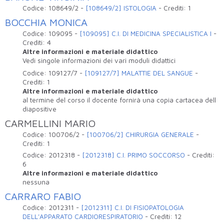
Codice:
108649/2
-
[108649/2] ISTOLOGIA
-
Crediti:
1
BOCCHIA MONICA
Codice:
109095
-
[109095] C.I. DI MEDICINA SPECIALISTICA I
-
Crediti:
4
Altre informazioni e materiale didattico
Vedi singole informazioni dei vari moduli didattici
Codice:
109127/7
-
[109127/7] MALATTIE DEL SANGUE
-
Crediti:
1
Altre informazioni e materiale didattico
al termine del corso il docente fornirà una copia cartacea dell
diapositive
CARMELLINI MARIO
Codice:
100706/2
-
[100706/2] CHIRURGIA GENERALE
-
Crediti:
1
Codice:
2012318
-
[2012318] C.I. PRIMO SOCCORSO
-
Crediti:
6
Altre informazioni e materiale didattico
nessuna
CARRARO FABIO
Codice:
2012311
-
[2012311] C.I. DI FISIOPATOLOGIA
DELL'APPARATO CARDIORESPIRATORIO
-
Crediti:
12